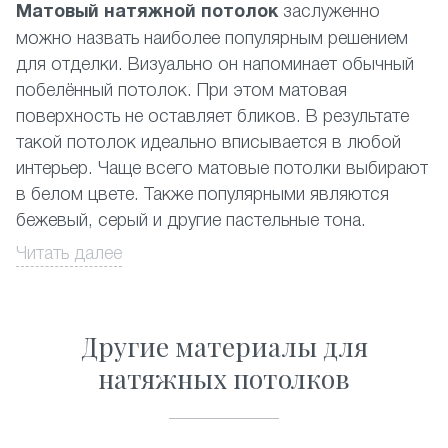
Матовый натяжной потолок
заслуженно
можно назвать наиболее популярным решением
для отделки. Визуально он напоминает обычный
побелённый потолок. При этом матовая
поверхность не оставляет бликов. В результате
такой потолок идеально вписывается в любой
интерьер. Чаще всего матовые потолки выбирают
в белом цвете. Также популярными являются
бежевый, серый и другие пастельные тона.
Читать далее
Их устанавливают
и
, классический
в залах
на кухне
светлый матовый натяжной потолок идеально
подходит
и
. Кроме этого
в спальне
гостиной
Другие материалы для
часто его используют в нежилых помещениях.
Традиционный натяжной потолок отлично
натяжных потолков
подходит для монтажа в комнатах с повышенной
влажностью. Вы можете смело устанавливать его
, бассейнах и т.д. Матовые потолки
в ванных