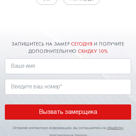
помещение. Довольно часто устанавливают
, потому что они зрительно
глянцевые потолки
расширяют пространство комнаты. Оставьте
заявку и наш специалист в Железнодорожном
приедет к вам.
ЗАПИШИТЕСЬ НА ЗАМЕР
СЕГОДНЯ
И ПОЛУЧИТЕ
ДОПОЛНИТЕЛЬНУЮ
СКИДКУ 10%
Вызвать замерщика
Оставляя контактную информацию, вы соглашаетесь на
обработку
персональных данных