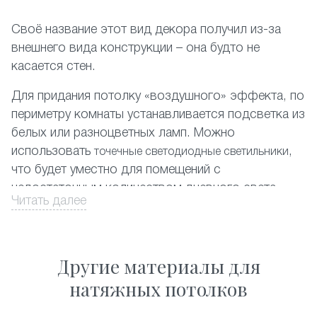
Своё название этот вид декора получил из-за
внешнего вида конструкции – она будто не
касается стен.
Для придания потолку «воздушного» эффекта, по
периметру комнаты устанавливается подсветка из
белых или разноцветных ламп. Можно
использовать
,
точечные светодиодные светильники
что будет уместно для помещений с
недостаточным количеством дневного света.
Читать далее
На фото представлены различные комбинации
отделки парящих потолков.
Другие материалы для
Оформите заказ на сайте со скидкой, и мы в
натяжных потолков
кратчайшие сроки обустроим вашу квартиру в
Железнодорожном.