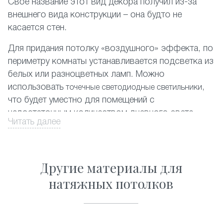
Своё название этот вид декора получил из-за
внешнего вида конструкции – она будто не
касается стен.
Для придания потолку «воздушного» эффекта, по
периметру комнаты устанавливается подсветка из
белых или разноцветных ламп. Можно
использовать
,
точечные светодиодные светильники
что будет уместно для помещений с
недостаточным количеством дневного света.
Читать далее
На фото представлены различные комбинации
отделки парящих потолков.
Другие материалы для
Оформите заказ на сайте со скидкой, и мы в
натяжных потолков
кратчайшие сроки обустроим вашу квартиру в
Пущино.
Почему стоит заказать парящие натяжные потолки?