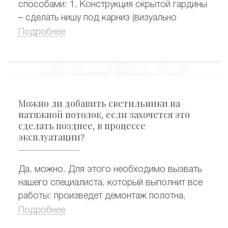
способами: 1. Конструкция скрытой гардины
– сделать нишу под карниз (визуально
смотрится очень красиво, когда из-под
Подробнее
потолка видны сразу шторы, сама гардина
спрятана) 2. Конструкция потолочной
гардины – стандартный и самый
распространенный вариант крепления
карниза, когда гардина крепится к натяжному
Можно ли добавить светильники на
потолку.
натяжной потолок, если захочется это
сделать позднее, в процессе
эксплуатации?
Да, можно. Для этого необходимо вызвать
нашего специалиста, который выполнит все
работы: произведет демонтаж полотна,
сделает отверстия под новые светильники,
Подробнее
подведет к ним электропроводку и