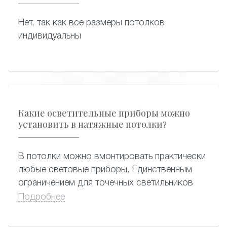
Нет, так как все размеры потолков
индивидуальны
Какие осветительные приборы можно
установить в натяжные потолки?
В потолки можно вмонтировать практически
любые световые приборы. Единственным
ограничением для точечных светильников
является их мощность (нагрев). Во избежание
Подробнее
нарушения целостности полотна, провисания
и расплавления участков вокруг встроенных