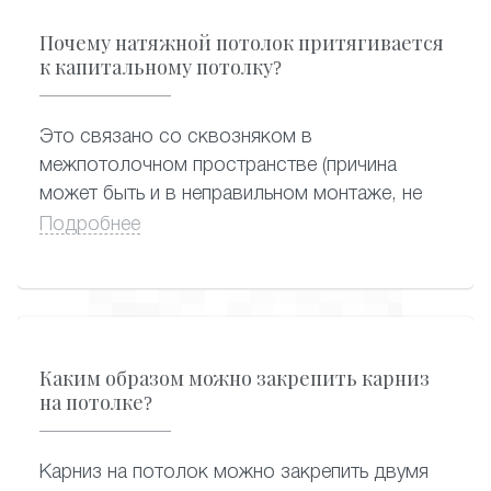
Почему натяжной потолок притягивается
к капитальному потолку?
Это связано со сквозняком в
межпотолочном пространстве (причина
может быть и в неправильном монтаже, не
запенили отверстие под люстру в плите
Подробнее
перекрытия), возможно сквозняк с двери
или окна.
Каким образом можно закрепить карниз
на потолке?
Карниз на потолок можно закрепить двумя