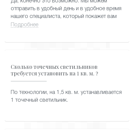
Да, конечно это возможно. Мы можем
отправить в удобный день и в удобное время
нашего специалиста, который покажет вам
образцы карниза и по каталогу выберут
Подробнее
софиты.
Сколько точечных светильников
требуется установить на 1 кв. м. ?
По технологии, на 1,5 кв. м. устанавливается
1 точечный светильник.