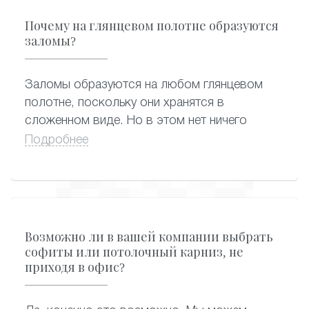
белые натяжные потолки пахнут сильнее -
Почему на глянцевом полотне образуются
они самые востребованные, и их быстро
заломы?
разбирают после завоза от производителя.
А вот цветные оригинальные варианты могут
Заломы образуются на любом глянцевом
практически полностью потерять запах, пока
полотне, поскольку они хранятся в
находятся на складе.
сложенном виде. Но в этом нет ничего
страшного, поскольку заломы заметны
Подробнее
только в первое время после монтажа
натяжного потолка. Проходит немного
времени, и от заломов не остается и следа:
благодаря особенностям конструкции,
полотно растягивается и становится
Возможно ли в вашей компании выбрать
абсолютно гладким.
софиты или потолочный карниз, не
приходя в офис?