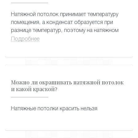
имеет глянцевую или стеклянную
поверхность, ее можно накрыть пленкой.
Натяжной потолок принимает температуру
помещения, а конденсат образуется при
разнице температур, поэтому на натяжном
потолке не собирается конденсат.
Подробнее
Можно ли окрашивать натяжной потолок
и какой краской?
Натяжные потолки красить нельзя