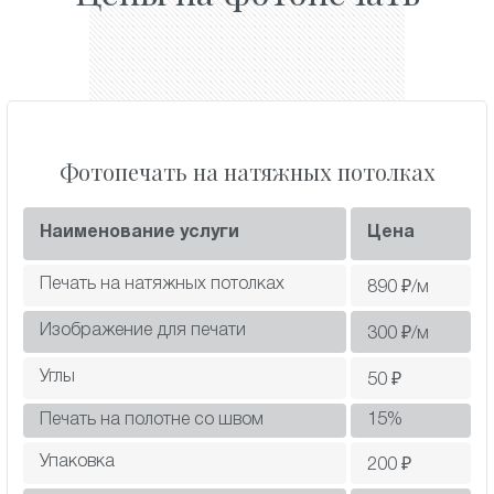
Фотопечать на натяжных потолках
Наименование услуги
Цена
Печать на натяжных потолках
890
₽/м
Изображение для печати
300
₽/м
Углы
50
₽
Печать на полотне со швом
15
%
Упаковка
200
₽