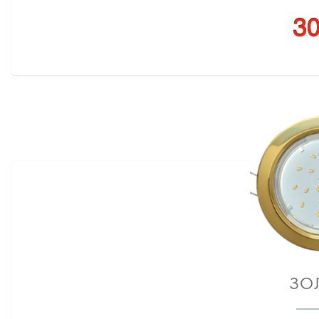
30
ЗО