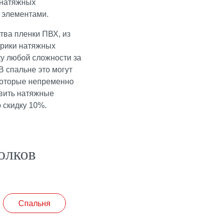
 натяжных
и элементами
.
тва пленки ПВХ, из
брики натяжных
 любой сложности за 3
спальне это могут
которые непременно
вить натяжные
 скидку 10%.
олков
Спальня