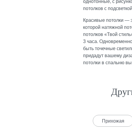
однотонные, с рисун
потолков
с подсветко
Красивые потолки — э
которой натяжной по
потолков «Твой стиль
часа. Одновременно у
быть точечные свети
придадут вашему диза
потолки в спальню вы
Друг
Прихожая