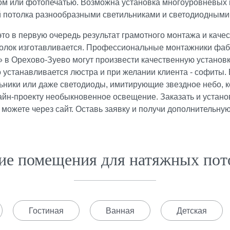
ком или
фотопечатью
. Возможна установка
многоуровневых
й потолка разнообразными светильниками и
светодиодным
то в первую очередь результат грамотного монтажа и качес
толок изготавливается. Профессиональные монтажники фа
» в Орехово-Зуево могут произвести качественную установку
станавливается люстра и при желании клиента - софиты. В 
льники или даже светодиоды, имитирующие
звездное небо
, 
йн-проекту необыкновенное освещение. Заказать и устано
 можете через сайт. Оставь заявку и получи дополнительную
ие помещения для натяжных пот
Гостиная
Ванная
Детская