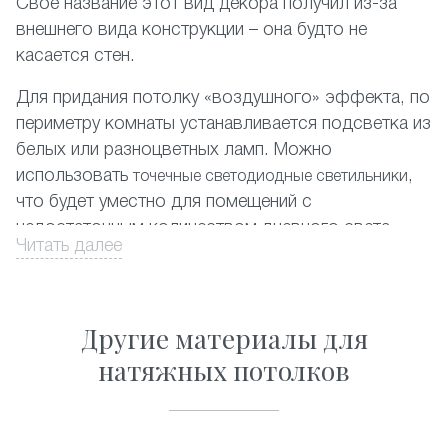
Своё название этот вид декора получил из-за
внешнего вида конструкции – она будто не
касается стен.
Для придания потолку «воздушного» эффекта, по
периметру комнаты устанавливается подсветка из
белых или разноцветных ламп. Можно
использовать
,
точечные светодиодные светильники
что будет уместно для помещений с
недостаточным количеством дневного света.
Читать далее
На фото представлены различные комбинации
отделки парящих потолков.
Другие материалы для
Оформите заказ на сайте со скидкой, и мы в
натяжных потолков
кратчайшие сроки обустроим вашу квартиру в
Орехово-Зуево.
Почему стоит заказать парящие натяжные потолки?