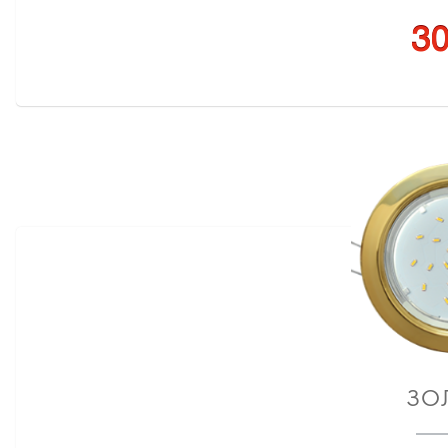
30
ЗО