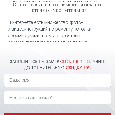
и цена самого ремонта натяжного потолка
Стоит ли выполнять ремонт натяжного
возрастет в разы. Что касается
потолка самостоятельно?
восстановления потолка после залива —
самостоятельный слив воды может привести
В интернете есть множество фото-
к безвозвратной порче полотна. Чтобы
и видеоинструкций по ремонту потолка
не тратить деньги и время на монтаж нового
своими руками, но мы настоятельно
полотна, достаточно обратиться
рекомендуем вам обращаться только
к специалистам нашей компании.
к профессионалам. Компания «Твой стиль»
быстро и качественно выполнит ремонт
ЗАПИШИТЕСЬ НА ЗАМЕР
СЕГОДНЯ
И ПОЛУЧИТЕ
натяжного потолка после пореза, залива
ДОПОЛНИТЕЛЬНУЮ
СКИДКУ 10%
и устранит любые проблемы с потолочными
конструкциями.