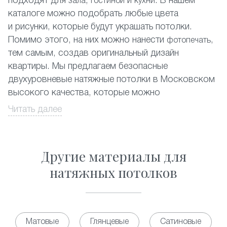
подходят для
,
и
. В нашем
зала
гостиной
кухни
каталоге можно подобрать любые цвета
и рисунки, которые будут украшать потолки.
Помимо этого, на них можно нанести
,
фотопечать
тем самым, создав оригинальный дизайн
квартиры. Мы предлагаем безопасные
двухуровневые натяжные потолки в Московском
высокого качества, которые можно
устанавливать в любых помещениях.
Читать далее
Любой житель в Московском может заказать
двухуровневые натяжные потолки, которые
Другие материалы для
эффектно смотрятся с красивыми точечными
светильниками. Наши специалисты составят
натяжных потолков
дизайн-проект и помогут подобрать вариант,
подходящий именно для Вашего помещения.
Многоуровневые натяжные потолки запросто
Матовые
Глянцевые
Сатиновые