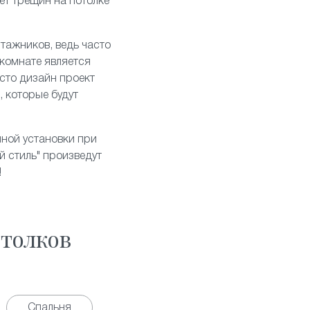
дет трещин на потолке
тажников, ведь часто
 комнате является
асто дизайн проект
, которые будут
нной установки при
 стиль" произведут
!
толков
Спальня