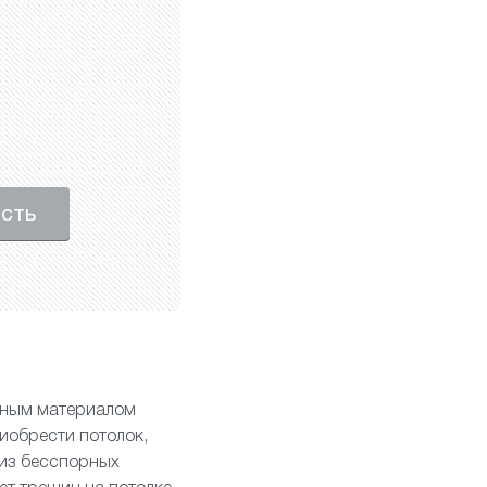
ость
енным материалом
иобрести потолок,
 из бесспорных