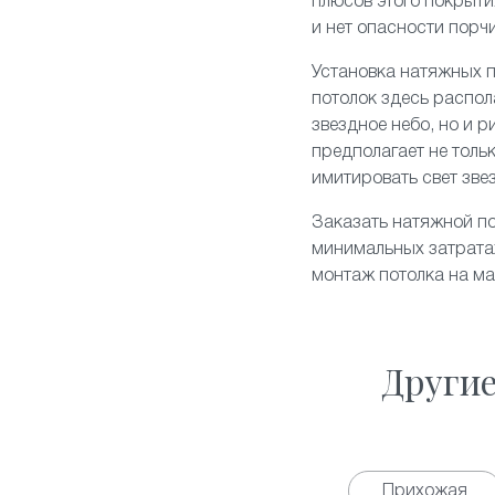
плюсов этого покрытия
и нет опасности порч
Установка натяжных п
потолок здесь распол
звездное небо
, но и 
предполагает не толь
имитировать свет зве
Заказать натяжной по
минимальных затратах
монтаж потолка на м
Други
Прихожая