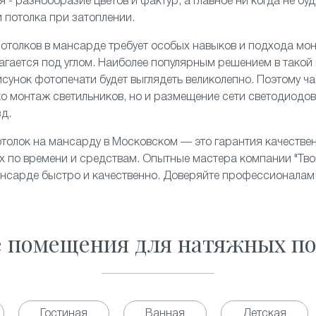
 - разнообразие цветов и фактур, а главное ни когда не бу
и потолка при затоплении.
отолков в мансарде требует особых навыков и подхода мон
агается под углом. Наиболее популярным решением в такой
рисунок фотопечати будет выглядеть великолепно. Поэтому ч
ко
монтаж
светильников, но и размещение сети светодиодов
зд.
толок на мансарду в Московском — это гарантия качестве
 по времени и средствам. Опытные мастера компании "Твой
ансарде быстро и качественно. Доверяйте профессионалам
е помещения для натяжных по
Гостиная
Ванная
Детская