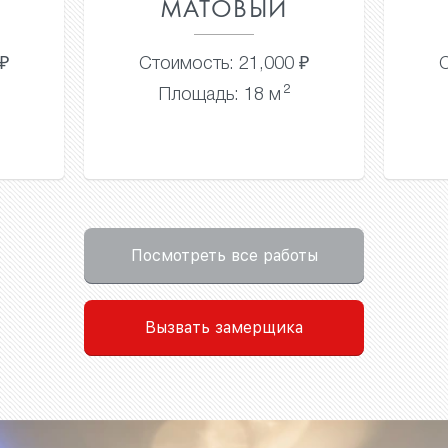
Й
МАТОВЫЙ
00 ₽
Стоимость: 16,000 ₽
2
2
м
Площадь: 16 м
Посмотреть все работы
Вызвать замерщика