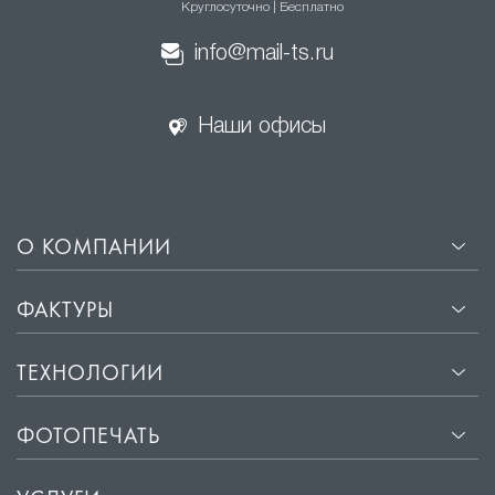
Круглосуточно | Бесплатно
натяжные потолки
info@mail-ts.ru
·
Эстетичный внешний вид. Гладкая поверхность
сатиновых потолков отражает свет, создавая эффект
Наши офисы
мягкого свечения, что придаёт помещению уют и
комфорт.
·
Прочность и долговечность. Материалы, из которых
изготавливаются сатиновые потолки, не
подвержены деформации и сохраняют свой
О КОМПАНИИ
первоначальный вид на протяжении многих лет.
·
Лёгкость установки. Монтаж сатиновых потолков
ФАКТУРЫ
занимает всего несколько часов и не требует
подготовки поверхности потолка.
ТЕХНОЛОГИИ
·
Защита от влаги и пыли. Сатиновые потолки
обладают водоотталкивающими свойствами, что
ФОТОПЕЧАТЬ
защищает помещение от влаги и пыли.
·
Звукоизоляция. Хорошие звукоизоляционные