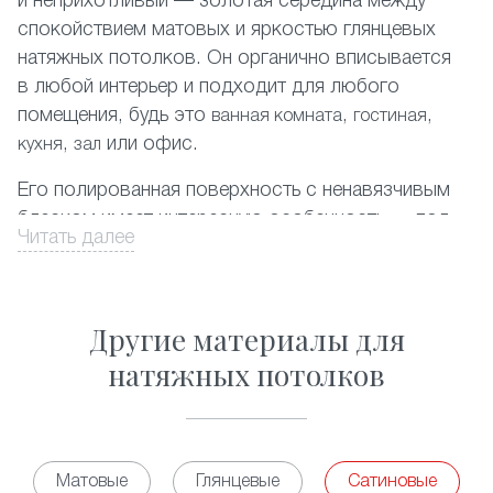
и неприхотливый — золотая середина между
спокойствием матовых и яркостью глянцевых
натяжных потолков. Он органично вписывается
в любой интерьер и подходит для любого
помещения, будь это
,
,
ванная комната
гостиная
,
или офис.
кухня
зал
Его полированная поверхность с ненавязчивым
блеском имеет интересную особенность — под
Читать далее
разным освещением она может приобретать
легкий красивый перламутровый или
металлический оттенок.
Другие материалы для
ПВХ-пленка
, используемая в создании таких
натяжных потолков
потолков очень прочна и легко выдерживает
затопление сверху. Кроме того, она не сохраняет
никаких запахов, гипоаллергенна и не требует
особого ухода.
Матовые
Глянцевые
Сатиновые