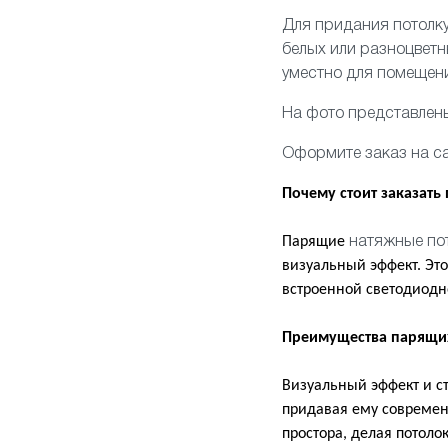
Для придания потолку
белых или разноцвет
уместно для помещени
На фото представлен
Оформите заказ на са
Почему стоит заказать
Парящие
натяжные по
визуальный эффект. Эт
встроенной светодиодно
Преимущества парящи
Визуальный эффект и с
придавая ему современ
простора, делая потоло