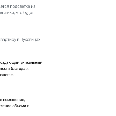
ется подсветка из
ильники
, что будет
квартиру в Луховицах.
, создающий уникальный
ности благодаря
ранстве.
ое помещение,
тление объема и