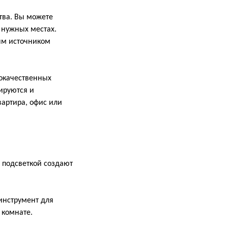
тва. Вы можете
 нужных местах.
ным источником
кокачественных
ируются и
артира, офис или
с подсветкой создают
 инструмент для
 комнате.