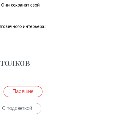
 Они сохранят свой
лговечного интерьера!
толков
Парящие
С подсветкой