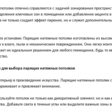
 потолки отлично справляются с задачей зонирования пространс
ыделения ключевых зон в помещении или добавления акцента в
а не только создает эффект парения, но и служит дополнитель
ота установки: Парящие натяжные потолки изготовлены из высо
х к влаге, пыли и механическим повреждениям. Они легко монт
лает их идеальным решением для любого помещения, будь то кв
ство.
 для выбора парящих натяжных потолков
нтерьер в произведение искусства. Парящие натяжные потолки 
вораживает и привлекает внимание.
льзуйте потолок не только как декоративный элемент, но и как
ва. Добавьте света в темные углы или выделите важные зоны в