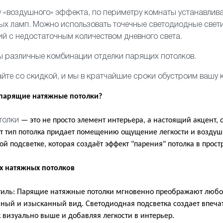
 «воздушного» эффекта, по периметру комнаты устанавлива
ных ламп. Можно использовать
точечные светодиодные свет
й с недостаточным количеством дневного света.
ы различные комбинации отделки парящих потолков.
йте со скидкой, и мы в кратчайшие сроки обустроим вашу 
 парящие натяжные потолки?
— это не просто элемент интерьера, а настоящий акцент
толки
от тип потолка придает помещению ощущение легкости и воздуш
й подсветке, которая создаёт эффект "парения" потолка в прост
х натяжных потолков
тиль: Парящие натяжные потолки мгновенно преображают люб
ный и изысканный вид. Светодиодная подсветка создает впеча
к визуально выше и добавляя легкости в интерьер.