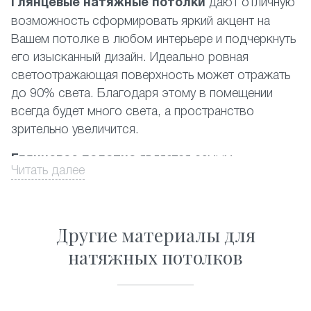
Глянцевые натяжные потолки
дают отличную
возможность сформировать яркий акцент на
Вашем потолке в любом интерьере и подчеркнуть
его изысканный дизайн. Идеально ровная
светоотражающая поверхность может отражать
до 90% света. Благодаря этому в помещении
всегда будет много света, а пространство
зрительно увеличится.
Глянцевое полотно
является самым
Читать далее
популярным среди фактур, представленных на
российском рынке. При этом наиболее
востребованными являются белый и другие
Другие материалы для
светлые цвета. Производится глянцевый
натяжной потолок из пленки ПВХ высочайшего
натяжных потолков
качества. Данный материал полностью
соответствует существующим экологическим
стандартам, он прост в уходе и его можно без