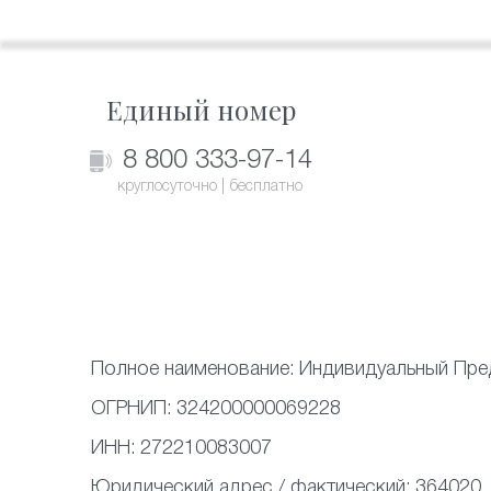
Единый номер
8 800 333-97-14
круглосуточно | бесплатно
Полное наименование:
Индивидуальный Пре
ОГРНИП:
324200000069228
ИНН:
272210083007
Юридический адрес / фактический:
364020,