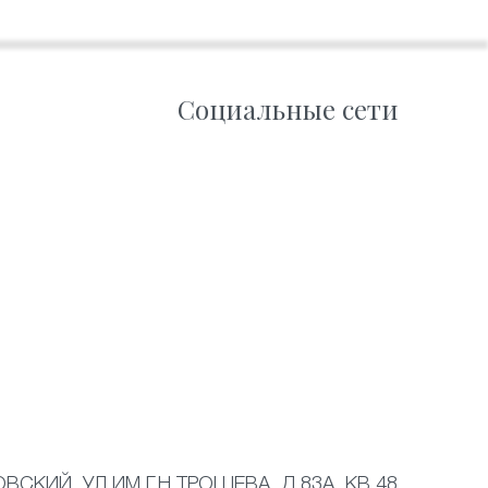
Социальные сети
ВСКИЙ, УЛ ИМ Г.Н.ТРОШЕВА, Д 83А, КВ 48