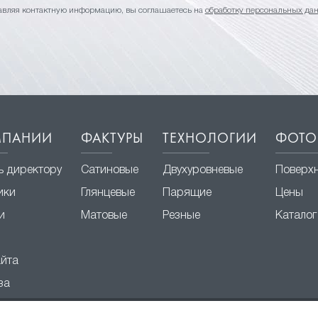
авляя контактную информацию, вы соглашаетесь на
обработку персональных да
МПАНИИ
ФАКТУРЫ
ТЕХНОЛОГИИ
ФОТО
ь директору
Сатиновые
Двухуровневые
Поверх
ики
Глянцевые
Парящие
Цены
и
Матовые
Резные
Каталог
айта
за
© 2003 – 2026 ООО «Твой Стиль»