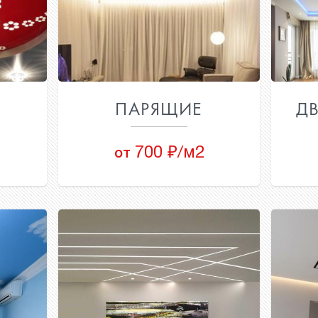
ПАРЯЩИЕ
Д
700 ₽/м2
от