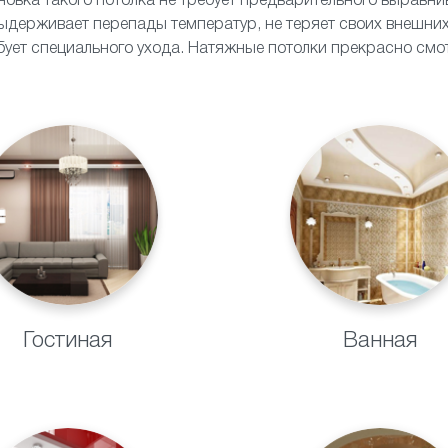
ановка такого потолка не требует предварительного выравн
ыдерживает перепады температур, не теряет своих внешних
ебует специального ухода. Натяжные потолки прекрасно смот
Гостиная
Ванная