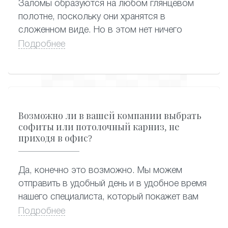
Заломы образуются на любом глянцевом
практически полностью потерять запах, пока
полотне, поскольку они хранятся в
находятся на складе.
сложенном виде. Но в этом нет ничего
страшного, поскольку заломы заметны
Подробнее
только в первое время после монтажа
натяжного потолка. Проходит немного
времени, и от заломов не остается и следа:
благодаря особенностям конструкции,
полотно растягивается и становится
Возможно ли в вашей компании выбрать
абсолютно гладким.
софиты или потолочный карниз, не
приходя в офис?
Да, конечно это возможно. Мы можем
отправить в удобный день и в удобное время
нашего специалиста, который покажет вам
образцы карниза и по каталогу выберут
Подробнее
софиты.