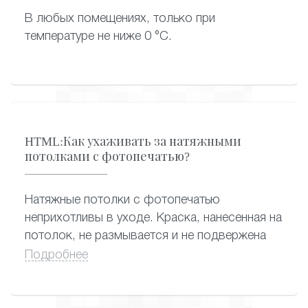
В любых помещениях, только при
температуре не ниже 0 °C.
HTML:Как ухаживать за натяжными
потолками с фотопечатью?
Натяжные потолки с фотопечатью
неприхотливы в уходе. Краска, нанесенная на
потолок, не размывается и не подвержена
растрескиванию, поэтому ухаживать за
Подробнее
потолком с фотопечатью можно
привычными способами – применяя сухую
или влажную уборку. Подойдут любые