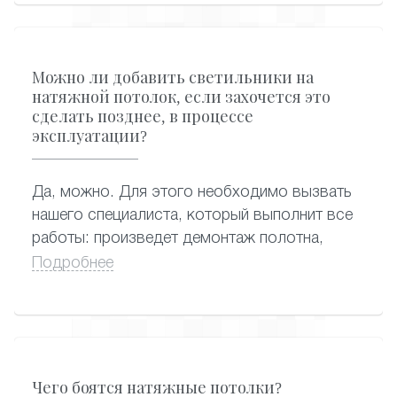
гардины – стандартный и самый
распространенный вариант крепления
карниза, когда гардина крепится к натяжному
Можно ли добавить светильники на
потолку.
натяжной потолок, если захочется это
сделать позднее, в процессе
эксплуатации?
Да, можно. Для этого необходимо вызвать
нашего специалиста, который выполнит все
работы: произведет демонтаж полотна,
сделает отверстия под новые светильники,
Подробнее
подведет к ним электропроводку и
подключит, аккуратно вмонтировав в
полотно. Дополнительные светильники
можно установить в любой момент
эксплуатации натяжного потолка.
Чего боятся натяжные потолки?