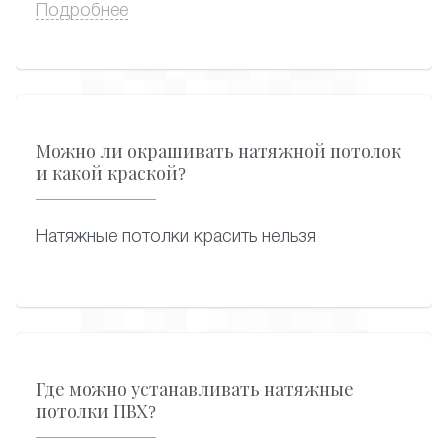
потолке не собирается конденсат.
Подробнее
Можно ли окрашивать натяжной потолок
и какой краской?
Натяжные потолки красить нельзя
Где можно устанавливать натяжные
потолки ПВХ?