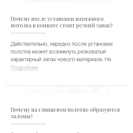
моющие средства, которые вы так же
можете приобрести в нашей компании.
Почему после установки натяжного
потолка в комнате стоит резкий запах?
Действительно, нередко после установки
полотна может возникнуть резковатый
характерный запах нового материала. Не
стоит волноваться: он, как правило,
Подробнее
исчезает в течение двух-трех дней. В редких
случаях, если полотно изготовлено совсем
недавно, неприятный запах может
сохраняться около месяца. Замечено, что
белые натяжные потолки пахнут сильнее -
Почему на глянцевом полотне образуются
они самые востребованные, и их быстро
заломы?
разбирают после завоза от производителя.
А вот цветные оригинальные варианты могут