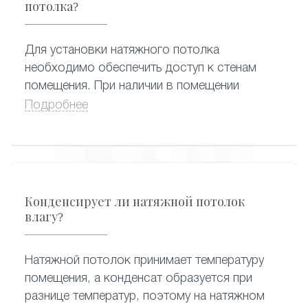
использовать любой мощности.
потолка?
Для установки натяжного потолка
необходимо обеспечить доступ к стенам
помещения. При наличии в помещении
высокой мебели (шкафы, стенки), между ее
Подробнее
верхом и уровнем потолка должно быть не
менее 60 см (при глубине мебели 60 см).
Предметы, чувствительные к повышенной
температуре, а также краски, аэрозоли,
цветы, животные и пр. должны быть убраны
Конденсирует ли натяжной потолок
из помещения до начала работ. Если мебель
влагу?
имеет глянцевую или стеклянную
поверхность, ее можно накрыть пленкой.
Натяжной потолок принимает температуру
помещения, а конденсат образуется при
разнице температур, поэтому на натяжном