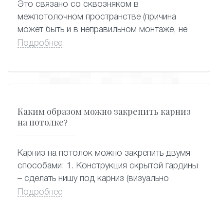
Это связано со сквозняком в
межпотолочном пространстве (причина
может быть и в неправильном монтаже, не
запенили отверстие под люстру в плите
Подробнее
перекрытия), возможно сквозняк с двери
или окна.
Каким образом можно закрепить карниз
на потолке?
Карниз на потолок можно закрепить двумя
способами: 1. Конструкция скрытой гардины
– сделать нишу под карниз (визуально
смотрится очень красиво, когда из-под
Подробнее
потолка видны сразу шторы, сама гардина
спрятана) 2. Конструкция потолочной