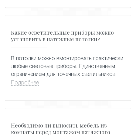
Какие осветительные приборы можно
установить в натяжные потолки?
В потолки можно вмонтировать практически
любые световые приборы. Единственным
ограничением для точечных светильников
является их мощность (нагрев). Во избежание
Подробнее
нарушения целостности полотна, провисания
и расплавления участков вокруг встроенных
светильников, мощность ламп накаливания в
светильниках не должна превышать 40 Вт, а
галогенных - не более 35 Вт.
Необходимо ли выносить мебель из
Энергосберегающие лампы можно
комнаты перед монтажом натяжного