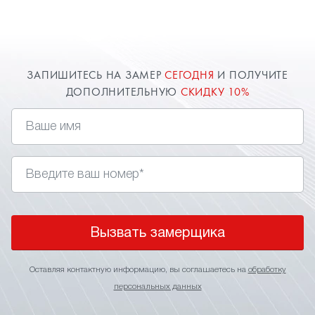
современный способ подчеркнуть отдельные
элементы интерьера и разделить пространство
на несколько зон. Многоуровневые натяжные
потолки позволяют решить разнообразные
дизайнерские задачи. Доверяйте ваш потолок
ЗАПИШИТЕСЬ НА ЗАМЕР
СЕГОДНЯ
И ПОЛУЧИТЕ
только профессионалам!
ДОПОЛНИТЕЛЬНУЮ
СКИДКУ 10%
Менеджеры компании "Твой стиль" в Ликино-
Дулево помогут определиться с выбором
Вызвать замерщика
Оставляя контактную информацию, вы соглашаетесь на
обработку
персональных данных