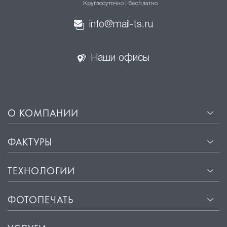
Круглосуточно | Бесплатно
Скрытие недостатков основного потолка. Резные потолки
info@mail-ts.ru
помогают скрыть неровности и другие недостатки
основного потолка, делая интерьер более гармоничным.
Наши офисы
Визуальное увеличение пространства. Благодаря
использованию различных цветов и текстур, резные
потолки могут визуально увеличить пространство комнаты.
О КОМПАНИИ
Долговечность. Резные
натяжные потолки
изготавливаются из высококачественных материалов,
ФАКТУРЫ
которые не подвержены воздействию влаги и пыли. Это
обеспечивает сохранение первоначального вида на
ТЕХНОЛОГИИ
протяжении многих лет.
ФОТОПЕЧАТЬ
Простота установки. Процесс монтажа резных натяжных
потолков занимает всего несколько часов и не требует