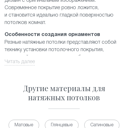
дизайн с оригинальным изображением.
Современное покрытие ровно ложится,
и становится идеально гладкой поверхностью
потолков комнат.
Особенности создания орнаментов
Резные натяжные потолки представляют собой
технику установки потолочного покрытия,
в которой используются два и более полотна
Читать далее
ПВХ-материала, где наружный имеет
художественные вырезы. При этом подбирается
цветовая гамма либо контрастная, либо
Другие материалы для
из дополняющих друг друга цветов. Орнамент
выполняется из отверстий в форме практически
натяжных потолков
правильных геометрических фигур разных
размеров. Существующий на данный момент
каталог предлагает фото наиболее популярных
из них, а также ответ на вопрос, сколько стоит
Матовые
Глянцевые
Сатиновые