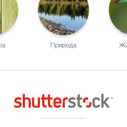
ра
Природа
Жи