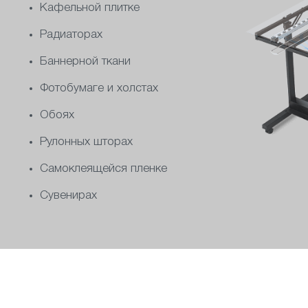
Кафельной плитке
Радиаторах
Баннерной ткани
Фотобумаге и холстах
Обоях
Рулонных шторах
Самоклеящейся пленке
Сувенирах