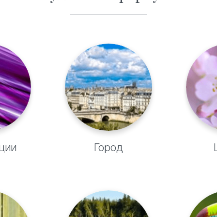
ции
Город