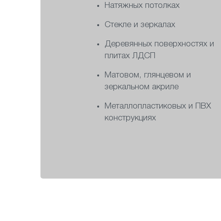
Натяжных потолках
Стекле и зеркалах
Деревянных поверхностях и
плитах ЛДСП
Матовом, глянцевом и
зеркальном акриле
Металлопластиковых и ПВХ
конструкциях