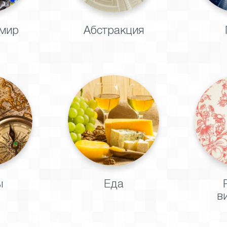
мир
Абстракция
ы
Еда
в