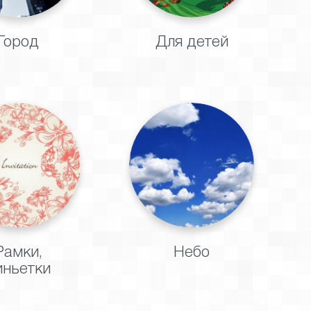
Город
Для детей
Рамки,
Небо
иньетки