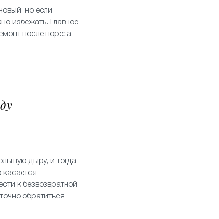
новый, но если
но избежать. Главное
ремонт после пореза
аду
ольшую дыру, и тогда
о касается
ести к безвозвратной
аточно обратиться