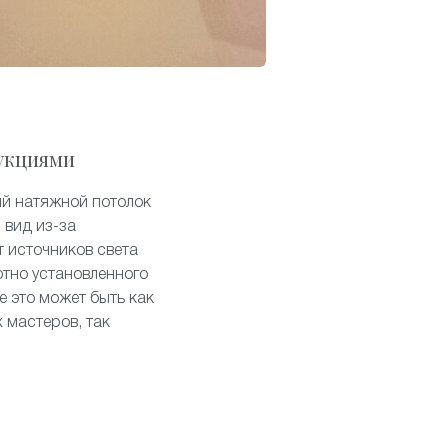
укциями
ый натяжной потолок
 вид из-за
т источников света
отно установленного
е это может быть как
 мастеров, так