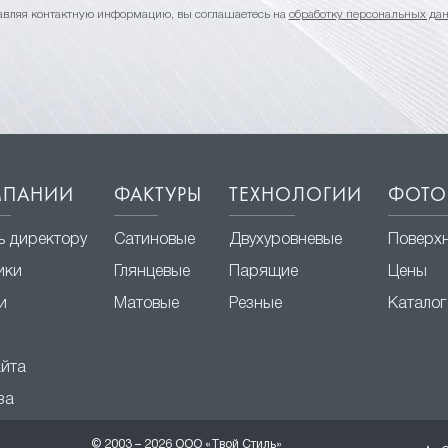
авляя контактную информацию, вы соглашаетесь на
обработку персональных да
МПАНИИ
ФАКТУРЫ
ТЕХНОЛОГИИ
ФОТО
ь директору
Сатиновые
Двухуровневые
Поверх
ики
Глянцевые
Парящие
Цены
и
Матовые
Резные
Каталог
айта
за
© 2003 – 2026 ООО «Твой Стиль»