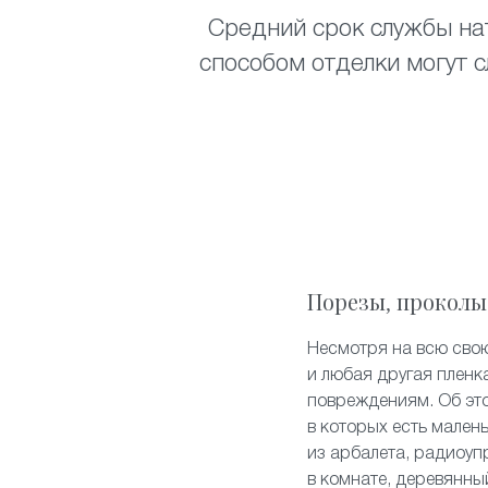
Средний срок службы нат
способом отделки могут с
Порезы, проколы
Несмотря на всю свою
и любая другая пленк
повреждениям. Об эт
в которых есть мален
из арбалета, радиоуп
в комнате, деревянны