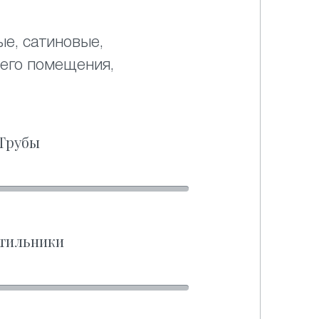
ые, сатиновые,
его помещения,
Трубы
тильники