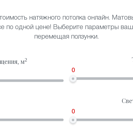
тоимость натяжного потолка онлайн. Матов
се по одной цене! Выберите параметры ваш
перемещая ползунки.
2
щения, м
0
Све
0