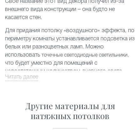
Своё название этот вид декора получил из-за
внешнего вида конструкции – она будто не
касается стен.
Для придания потолку «воздушного» эффекта, по
периметру комнаты устанавливается подсветка из
белых или разноцветных ламп. Можно
использовать
,
точечные светодиодные светильники
что будет уместно для помещений с
недостаточным количеством дневного света.
Читать далее
На фото представлены различные комбинации
отделки парящих потолков.
Другие материалы для
Оформите заказ на сайте со скидкой, и мы в
натяжных потолков
кратчайшие сроки обустроим вашу квартиру в
Куровском.
Почему стоит заказать парящие натяжные потолки?