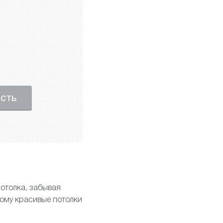
ость
отолка, забывая
тому красивые потолки