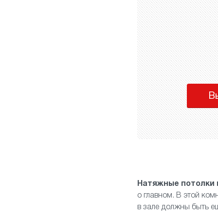
В
Натяжные потолки 
о главном. В этой ко
в зале должны быть е