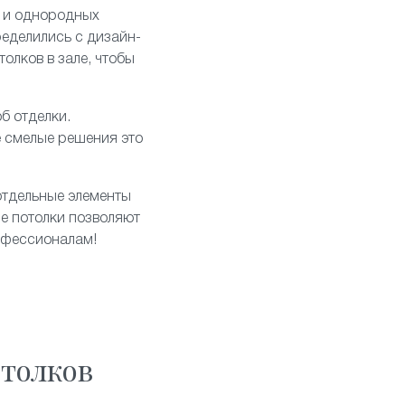
 и однородных
ределились с дизайн-
олков в зале, чтобы
б отделки.
е смелые решения это
отдельные элементы
е потолки позволяют
рофессионалам!
толков