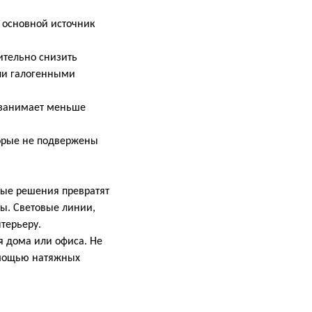
 основной источник
тельно снизить
ли галогенными
 занимает меньше
орые не подвержены
ные решения превратят
ты. Световые линии,
терьеру.
 дома или офиса. Не
омощью натяжных