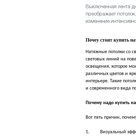
Выключенная лента дн
преображает потолок,
изменение интенсивно
Почеу стоит купить н
Натяжные потолки со с
световых линий на пове
освещения, которое мож
различных цветов и ярк
интерьере. Такие пото
и современного вида 
Почему надо купить н
Вот пять причин, почем
1. Визуальный эффект