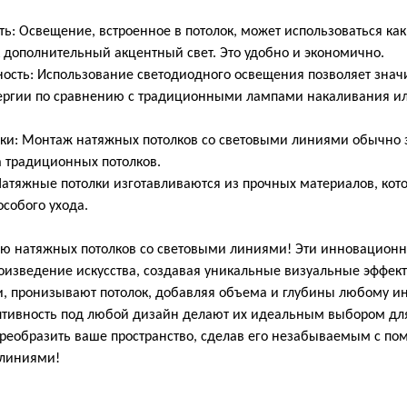
Освещение, встроенное в потолок, может использоваться как
к дополнительный акцентный свет. Это удобно и экономично.
ть: Использование светодиодного освещения позволяет значи
нергии по сравнению с традиционными лампами накаливания и
и: Монтаж натяжных потолков со световыми линиями обычно
а традиционных потолков.
тяжные потолки изготавливаются из прочных материалов, кот
особого ухода.
ию натяжных потолков со световыми линиями! Эти инновацион
роизведение искусства, создавая уникальные визуальные эффек
, пронизывают потолок, добавляя объема и глубины любому ин
птивность под любой дизайн делают их идеальным выбором для
преобразить ваше пространство, сделав его незабываемым с п
 линиями!