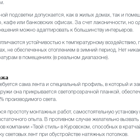
м.
ой подсветки допускается, как в жилых домах, так и поме
, кафе или банковских офисах. За счет лаконичности, но 
решения можно адаптировать к большинству интерьеров.
тличаются устойчивостью к температурному воздействию, 
ах, не обеспеченных отоплением в зимний период. Нет ника
атурам в помещениях (в реальном диапазоне).
ажа
ребуется сама лента и специальный профиль, в который и з
аружи она прикрывается светопрозрачной планкой, обесп
% производимого света.
ся простоту монтажных работ, самостоятельную установку
остаточного опыта. В противном случае желательно вызвать
в компании «Твой стиль» в Куровском, способных в кратч
ку световых лент при обустройстве натяжных потолков.