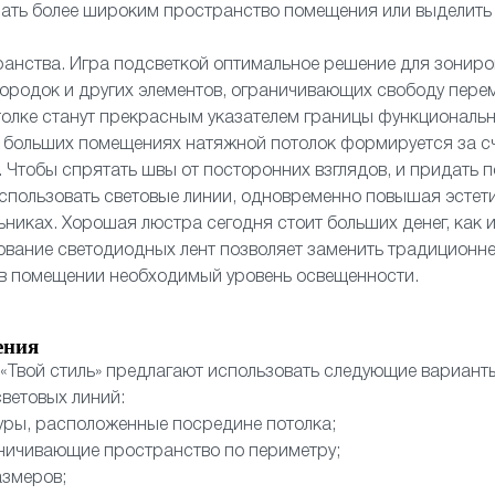
елать более широким пространство помещения или выделит
ранства. Игра подсветкой оптимальное решение для зонир
ородок и других элементов, ограничивающих свободу пере
толке станут прекрасным указателем границы функциональн
 больших помещениях натяжной потолок формируется за сч
 Чтобы спрятать швы от посторонних взглядов, и придать 
спользовать световые линии, одновременно повышая эстети
ьниках. Хорошая люстра сегодня стоит больших денег, как 
ование светодиодных лент позволяет заменить традиционне
 в помещении необходимый уровень освещенности.
ения
«Твой стиль» предлагают использовать следующие вариан
ветовых линий:
уры, расположенные посредине потолка;
аничивающие пространство по периметру;
азмеров;