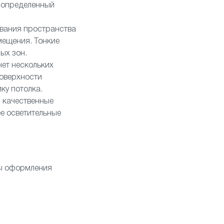
ь определенный
ования пространства
мещения. Тонкие
ых зон.
ет нескольких
поверхности
ку потолка.
и качественные
е осветительные
ты оформления