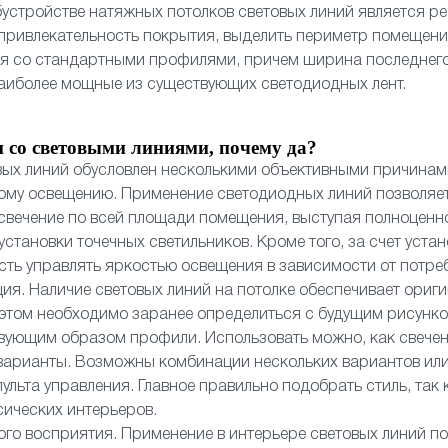
устройстве натяжных потолков световых линий является 
 привлекательность покрытия, выделить периметр помещен
ся со стандартными профилями, причем ширина последнего
аиболее мощные из существующих светодиодных лент.
 со световыми линиями, почему да?
вых линий обусловлен несколькими объективными причинам
ому освещению. Применение светодиодных линий позволяет
свечение по всей площади помещения, выступая полноценн
установки точечных светильников. Кроме того, за счет уста
ть управлять яркостью освещения в зависимости от потре
ия. Наличие световых линий на потолке обеспечивает ориг
 этом необходимо заранее определиться с будущим рисунко
вующим образом профили. Использовать можно, как свечени
варианты. Возможны комбинации нескольких вариантов или
ульта управления. Главное правильно подобрать стиль, так 
сических интерьеров.
ого восприятия. Применение в интерьере световых линий по