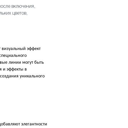
после включения,
льких цветов,
т визуальный эффект
 специального
овые линии могут быть
я и эффекты в
 создания уникального
обавляют элегантности