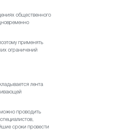
щениях общественного
одновременно
поэтому применять
ких ограничений
акладывается лента
ечивающей
 можно проводить
 специалистов,
айшие сроки провести