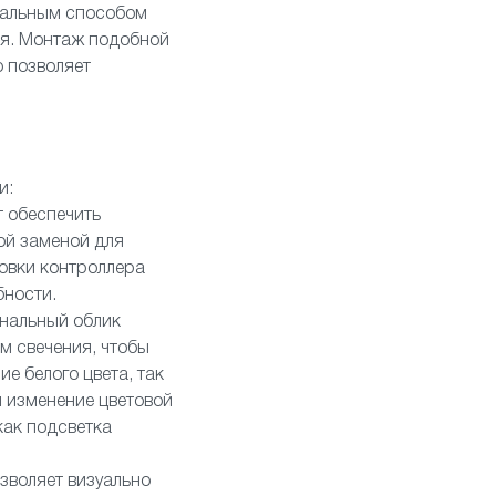
реальным способом
ия. Монтаж подобной
 позволяет
и:
 обеспечить
ой заменой для
новки контроллера
бности.
инальный облик
м свечения, чтобы
е белого цвета, так
 изменение цветовой
как подсветка
зволяет визуально