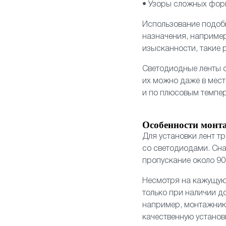
• Узоры сложных фор
Использование подобн
назначения, например
изысканности, такие 
Светодиодные ленты о
их можно даже в мест
и по плюсовым темпер
Особенности монт
Для установки лент т
со светодиодами. Сн
пропускание около 90
Несмотря на кажущую
только при наличии д
например, монтажнико
качественную установ