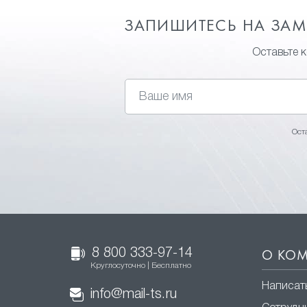
ЗАПИШИТЕСЬ НА ЗА
Оставьте 
Ост
8 800 333-97-14
О КО
Круглосуточно | Бесплатно
Написат
info@mail-ts.ru