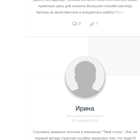
приятную цену для клиента.Большое спасибо мастеру
Артему за качественную и аккуратную работу.Приятно за
свои деньги получать отличную работу.Теперь 3-х комнатная
0
1
квартира и лоджия с красивыми потолками выглядит
прекрасно.
Ирина
27 ноября 2022
Случайно заказала потолки в компании "Твой стиль". Эта, на
первый взгляд странная ошибка оказалась тем, что надо! Я