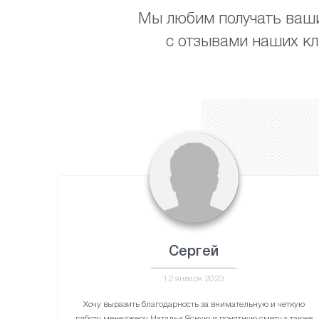
Мы любим получать ваши
с отзывами наших кл
Сергей
12 января 2023
Хочу выразить благодарность за внимательную и четкую
работу менеджеру Натальи.Ясную и понятную смету,а также