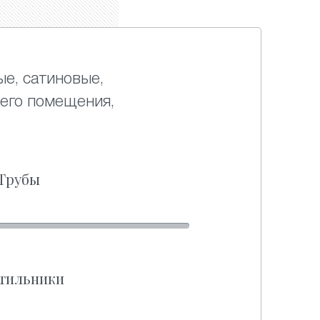
ые, сатиновые,
его помещения,
Трубы
тильники