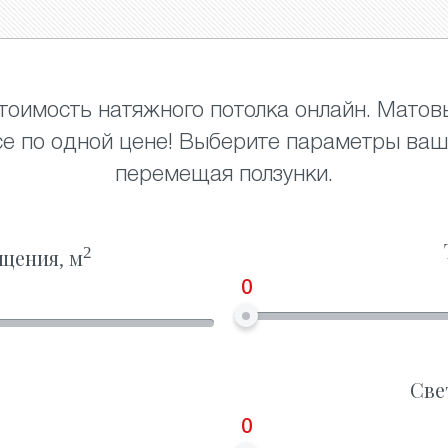
тоимость натяжного потолка онлайн. Матов
се по одной цене! Выберите параметры ваш
перемещая ползунки.
2
щения, м
0
Све
0