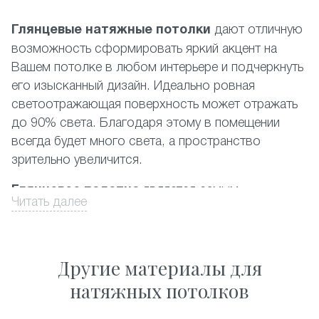
Глянцевые натяжные потолки
дают отличную
возможность сформировать яркий акцент на
Вашем потолке в любом интерьере и подчеркнуть
его изысканный дизайн. Идеально ровная
светоотражающая поверхность может отражать
до 90% света. Благодаря этому в помещении
всегда будет много света, а пространство
зрительно увеличится.
Глянцевое полотно
является самым
Читать далее
популярным среди фактур, представленных на
российском рынке. При этом наиболее
востребованными являются белый и другие
Другие материалы для
светлые цвета. Производится глянцевый
натяжной потолок из пленки ПВХ высочайшего
натяжных потолков
качества. Данный материал полностью