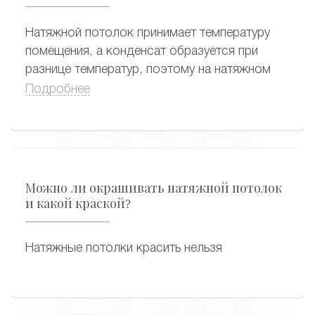
имеет глянцевую или стеклянную
поверхность, ее можно накрыть пленкой.
Натяжной потолок принимает температуру
помещения, а конденсат образуется при
разнице температур, поэтому на натяжном
потолке не собирается конденсат.
Подробнее
Можно ли окрашивать натяжной потолок
и какой краской?
Натяжные потолки красить нельзя