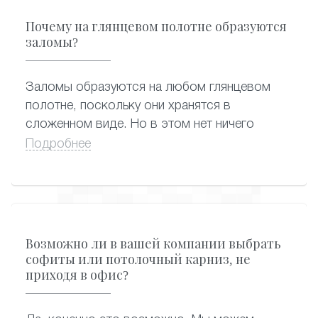
белые натяжные потолки пахнут сильнее -
Почему на глянцевом полотне образуются
они самые востребованные, и их быстро
заломы?
разбирают после завоза от производителя.
А вот цветные оригинальные варианты могут
Заломы образуются на любом глянцевом
практически полностью потерять запах, пока
полотне, поскольку они хранятся в
находятся на складе.
сложенном виде. Но в этом нет ничего
страшного, поскольку заломы заметны
Подробнее
только в первое время после монтажа
натяжного потолка. Проходит немного
времени, и от заломов не остается и следа:
благодаря особенностям конструкции,
полотно растягивается и становится
Возможно ли в вашей компании выбрать
абсолютно гладким.
софиты или потолочный карниз, не
приходя в офис?