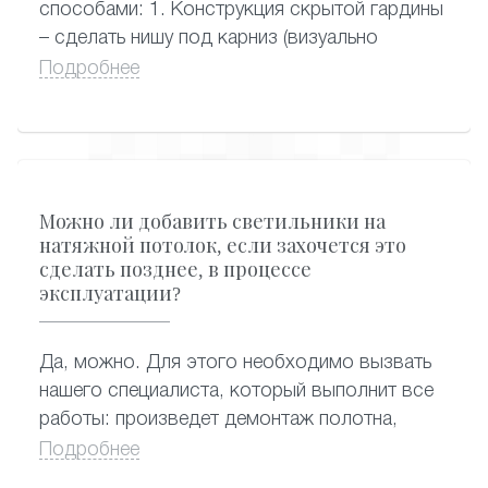
способами: 1. Конструкция скрытой гардины
– сделать нишу под карниз (визуально
смотрится очень красиво, когда из-под
Подробнее
потолка видны сразу шторы, сама гардина
спрятана) 2. Конструкция потолочной
гардины – стандартный и самый
распространенный вариант крепления
карниза, когда гардина крепится к натяжному
Можно ли добавить светильники на
потолку.
натяжной потолок, если захочется это
сделать позднее, в процессе
эксплуатации?
Да, можно. Для этого необходимо вызвать
нашего специалиста, который выполнит все
работы: произведет демонтаж полотна,
сделает отверстия под новые светильники,
Подробнее
подведет к ним электропроводку и