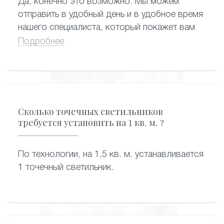
Да, конечно это возможно. Мы можем
отправить в удобный день и в удобное время
нашего специалиста, который покажет вам
образцы карниза и по каталогу выберут
Подробнее
софиты.
Сколько точечных светильников
требуется установить на 1 кв. м. ?
По технологии, на 1,5 кв. м. устанавливается
1 точечный светильник.