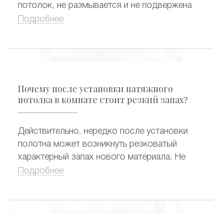
потолок, не размывается и не подвержена
растрескиванию, поэтому ухаживать за
Подробнее
потолком с фотопечатью можно
привычными способами – применяя сухую
или влажную уборку. Подойдут любые
моющие средства, которые вы так же
можете приобрести в нашей компании.
Почему после установки натяжного
потолка в комнате стоит резкий запах?
Действительно, нередко после установки
полотна может возникнуть резковатый
характерный запах нового материала. Не
стоит волноваться: он, как правило,
Подробнее
исчезает в течение двух-трех дней. В редких
случаях, если полотно изготовлено совсем
недавно, неприятный запах может
сохраняться около месяца. Замечено, что