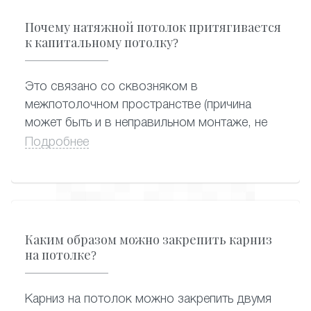
Почему натяжной потолок притягивается
к капитальному потолку?
Это связано со сквозняком в
межпотолочном пространстве (причина
может быть и в неправильном монтаже, не
запенили отверстие под люстру в плите
Подробнее
перекрытия), возможно сквозняк с двери
или окна.
Каким образом можно закрепить карниз
на потолке?
Карниз на потолок можно закрепить двумя