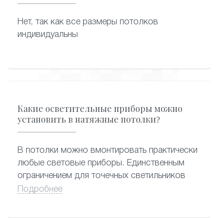
Нет, так как все размеры потолков
индивидуальны
Какие осветительные приборы можно
установить в натяжные потолки?
В потолки можно вмонтировать практически
любые световые приборы. Единственным
ограничением для точечных светильников
является их мощность (нагрев). Во избежание
Подробнее
нарушения целостности полотна, провисания
и расплавления участков вокруг встроенных