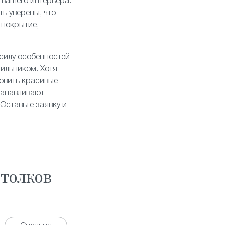
 вашего интерьера.
ь уверены, что
-покрытие,
 силу особенностей
тильником. Хотя
овить красивые
танавливают
Оставьте заявку и
толков