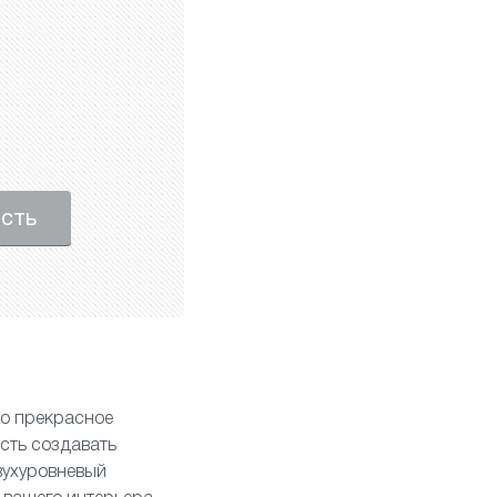
ость
то прекрасное
сть создавать
вухуровневый