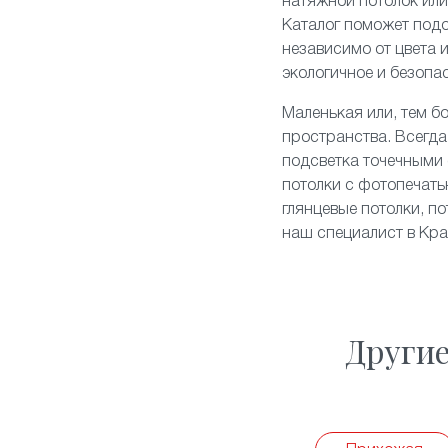
натяжной потолок ил
Каталог поможет подо
независимо от цвета 
экологичное и безопа
Маленькая или, тем б
пространства. Всегда
подсветка точечными 
потолки с фотопечать
глянцевые потолки
, п
наш специалист в Кра
Други