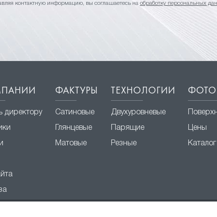
авляя контактную информацию, вы соглашаетесь на
обработку персональных да
МПАНИИ
ФАКТУРЫ
ТЕХНОЛОГИИ
ФОТО
ь директору
Сатиновые
Двухуровневые
Поверх
ики
Глянцевые
Парящие
Цены
и
Матовые
Резные
Каталог
айта
за
© 2003 – 2026 ООО «Твой Стиль»
О