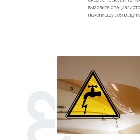
скорее прекратить пос
вызовите специалисто
накопившуюся воду из