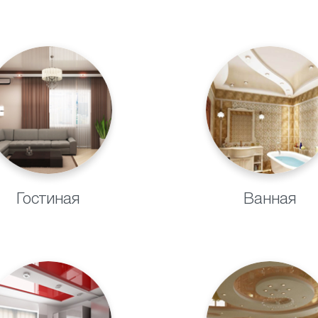
ебует специального ухода. Натяжные потолки прекрасно смот
Гостиная
Ванная