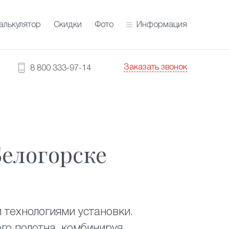
алькулятор
Скидки
Фото
Информация
Заказать звонок
8 800 333-97-14
И
логорске
 технологиями установки.
го полотна, комбинируя