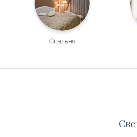
Спальня
Св