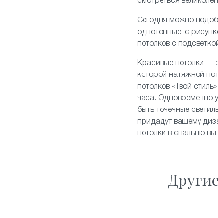
смотреться великолеп
Сегодня можно подоб
однотонные, с рисун
потолков
с подсветко
Красивые потолки — э
которой натяжной по
потолков «Твой стиль
часа. Одновременно у
быть точечные свети
придадут вашему диза
потолки в спальню вы
Други