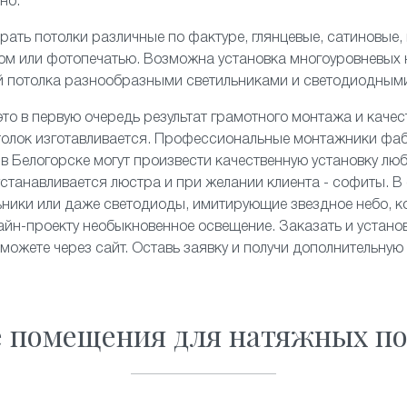
но.
рать потолки различные по фактуре,
глянцевые
,
сатиновые
,
ком или
фотопечатью
. Возможна установка
многоуровневых
й потолка разнообразными светильниками и
светодиодным
то в первую очередь результат грамотного монтажа и качес
толок изготавливается. Профессиональные монтажники фа
» в Белогорске могут произвести качественную установку лю
станавливается люстра и при желании клиента - софиты. В 
льники или даже светодиоды, имитирующие
звездное небо
, 
йн-проекту необыкновенное освещение. Заказать и устано
 можете через сайт. Оставь заявку и получи дополнительную
е помещения для натяжных по