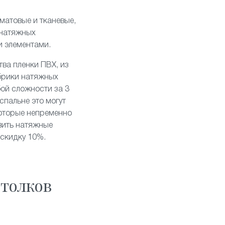
матовые
и
тканевые
,
 натяжных
и элементами
.
тва пленки ПВХ, из
брики натяжных
бой сложности за 3
спальне это могут
которые непременно
вить натяжные
 скидку 10%.
толков