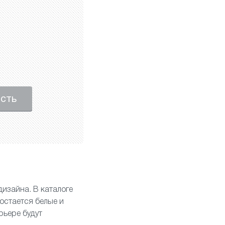
ость
дизайна. В каталоге
остается белые и
рьере будут