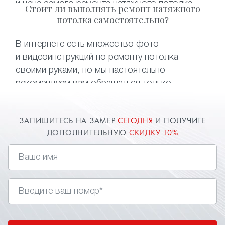
и цена самого ремонта натяжного потолка
Стоит ли выполнять ремонт натяжного
возрастет в разы. Что касается
потолка самостоятельно?
восстановления потолка после залива —
самостоятельный слив воды может привести
В интернете есть множество фото-
к безвозвратной порче полотна. Чтобы
и видеоинструкций по ремонту потолка
не тратить деньги и время на монтаж нового
своими руками, но мы настоятельно
полотна, достаточно обратиться
рекомендуем вам обращаться только
к специалистам нашей компании.
к профессионалам. Компания «Твой стиль»
быстро и качественно выполнит ремонт
ЗАПИШИТЕСЬ НА ЗАМЕР
СЕГОДНЯ
И ПОЛУЧИТЕ
натяжного потолка после пореза, залива
ДОПОЛНИТЕЛЬНУЮ
СКИДКУ 10%
и устранит любые проблемы с потолочными
конструкциями.