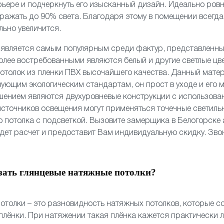
рьере и подчеркнуть его изысканный дизайн. Идеально ро
ражать до 90% света. Благодаря этому в помещении всегда 
льно увеличится.
о
является самым популярным среди фактур, представленн
олее востребованными являются белый и другие светлые цв
отолок из пленки ПВХ высочайшего качества. Данный мате
вующим экологическим стандартам, он прост в уходе и его 
шением являются
двухуровневые
конструкции с использов
 источников освещения могут применяться
точечные светиль
 потолка
с подсветкой. Вызовите замерщика в Белогорске
едет расчет и предоставит Вам индивидуальную скидку. Зво
зать глянцевые натяжные потолки?
отолки – это разновидность натяжных потолков, которые со
лёнки. При натяжении такая плёнка кажется практически 