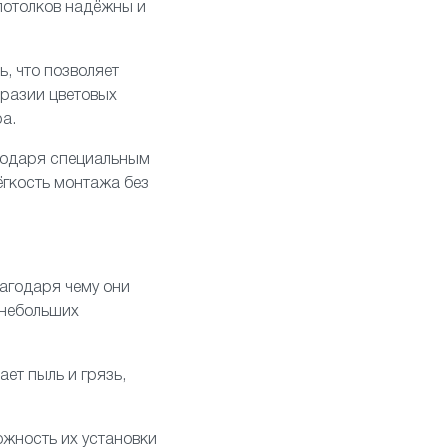
 потолков надёжны и
, что позволяет
бразии цветовых
а.
агодаря специальным
ёгкость монтажа без
агодаря чему они
 небольших
ает пыль и грязь,
жность их установки