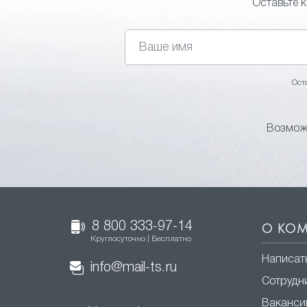
Оставьте 
Ост
Возможн
8 800 333-97-14
О КО
Круглосуточно | Бесплатно
Написат
info@mail-ts.ru
Сотрудн
Ваканси