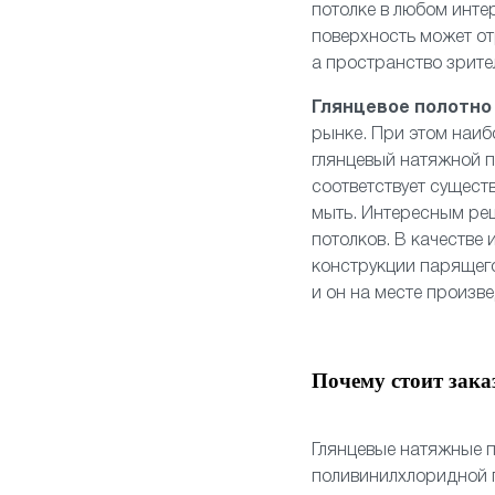
потолке в любом инте
поверхность может от
а пространство зрите
Глянцевое полотн
рынке. При этом наиб
глянцевый натяжной п
соответствует сущест
мыть. Интересным ре
потолков. В качестве
конструкции
парящего
и он на месте произв
Почему стоит зака
Глянцевые натяжные п
поливинилхлоридной п