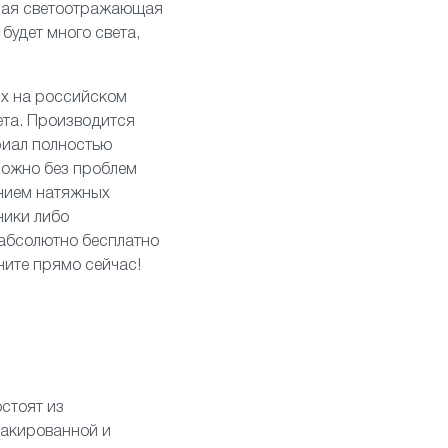
вная светоотражающая
будет много света,
ых на российском
ета. Производится
риал полностью
можно без проблем
анием натяжных
ники
либо
 абсолютно бесплатно
ните прямо сейчас!
стоят из
лакированной и