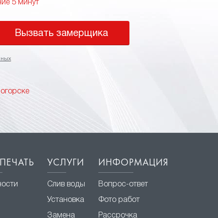
ние 5 минут
Вызвать замерщика
нных
логорске
ПЕЧАТЬ
УСЛУГИ
ИНФОРМАЦИЯ
ности
Слив воды
Вопрос-ответ
Установка
Фото работ
Замена
Рассрочка