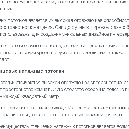
тностью. Благодаря этому, готовые конструкции глянцевых
вании.
ых потолков является их высокая отражающая способность
 пространство помещения. Они доступны в широком разноо
 использованы для создания уникальных дизайнов интерьер
вых потолков включают их водостойкость, достигаемую бл
нность, высокий уровень звуко- и теплоизоляции, а также л
одов.
янцевые натяжные потолки
отолки
отличаются высокой отражающей способностью, бл
т пространство комнаты. Это свойство особенно полезно в
ен каждый квадратный метр.
 потолки неприхотливы в уходе. Их поверхность не накаплив
ния чистоты достаточно протирать их влажной тряпкой.
еимуществом глянцевых натяжных потолков является возмо