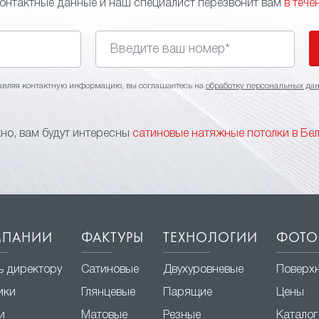
контактные данные и наш специалист перезвонит вам
в тече
авляя контактную информацию, вы соглашаетесь на
обработку персональных да
о, вам будут интересны
сатиновые натяжные потолки в Бе
МПАНИИ
ФАКТУРЫ
ТЕХНОЛОГИИ
ФОТО
ь директору
Сатиновые
Двухуровневые
Поверх
ики
Глянцевые
Парящие
Цены
и
Матовые
Резные
Каталог