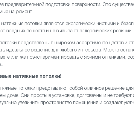
з предварительной подготовки поверхности. Это существе
мые на ремонт.
е натяжные потолки являются экологически чистыми и безо
ют вредных веществ и не вызывают аллергических реакций.
 потолки представлены в широком ассортименте цветов и отт
ть идеальное решение для любого интерьера. Можно остан
вете или же поэкспериментировать с яркими оттенками, с
а.
евые натяжные потолки!
атяжные потолки представляют собой отличное решение для 
оем доме. Они просты в установке, долговечны и не требуют
изуально увеличить пространство помещения и создают уют