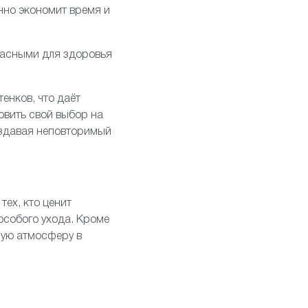
нно экономит время и
пасными для здоровья
енков, что даёт
овить свой выбор на
оздавая неповторимый
тех, кто ценит
 особого ухода. Кроме
ную атмосферу в