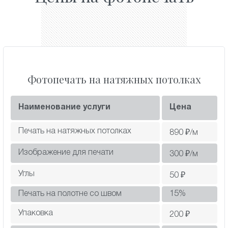
Фотопечать на натяжных потолках
Наименование услуги
Цена
Печать на натяжных потолках
890
₽/м
Изображение для печати
300
₽/м
Углы
50
₽
Печать на полотне со швом
15
%
Упаковка
200
₽