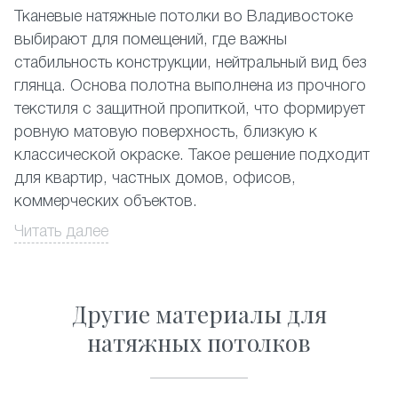
Тканевые натяжные потолки во Владивостоке
выбирают для помещений, где важны
стабильность конструкции, нейтральный вид без
глянца. Основа полотна выполнена из прочного
текстиля с защитной пропиткой, что формирует
ровную матовую поверхность, близкую к
классической окраске. Такое решение подходит
для квартир, частных домов, офисов,
коммерческих объектов.
Читать далее
Материал устойчив к перепадам температуры и
влажности, что актуально для прибрежного
климата. Потолок не деформируется со
Другие материалы для
временем, не провисает, сохраняет геометрию
при сезонных изменениях. Конструкция позволяет
натяжных потолков
скрыть неровности перекрытий, инженерные
коммуникации, элементы освещения без сложной