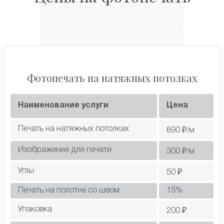
Фотопечать на натяжных потолках
Наименование услуги
Цена
Печать на натяжных потолках
890
₽/м
Изображение для печати
300
₽/м
Углы
50
₽
Печать на полотне со швом
15
%
Упаковка
200
₽