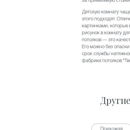
за приемлемую стоим
Детскую комнату чаще
этого подходят. Отли
картинками, которые
рисунок в комнату для
потолков — это качес
Его можно без опаски 
срок службы натяжног
фабрики потолков "Тв
Други
Прихожая