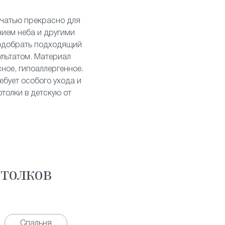
ечатью
прекрасно для
нием неба и другими
подобрать подходящий
ультатом. Материал
ное, гипоаллергенное.
ебует особого ухода и
толки в детскую от
толков
Спальня