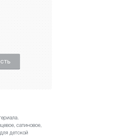
ость
териала.
нцевое
,
сатиновое
,
для детской