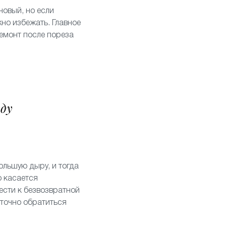
новый, но если
но избежать. Главное
ремонт после пореза
аду
ольшую дыру, и тогда
о касается
ести к безвозвратной
аточно обратиться