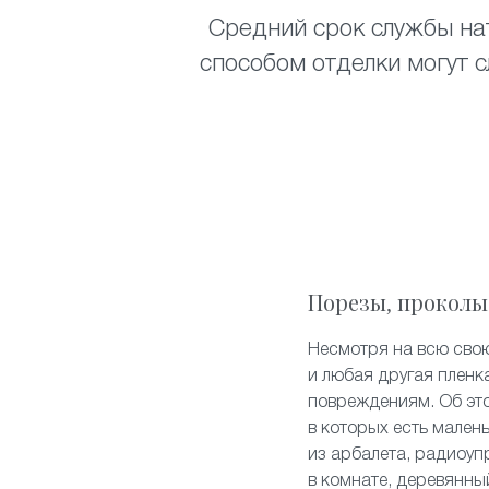
Средний срок службы нат
способом отделки могут с
Порезы, проколы
Несмотря на всю свою
и любая другая пленк
повреждениям. Об эт
в которых есть мален
из арбалета, радиоуп
в комнате, деревянны