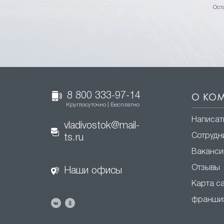
Ост
8 800 333-97-14
О КО
Круглосуточно | Бесплатно
Написат
vladivostok@mail-
Сотрудн
ts.ru
Ваканси
Отзывы
Наши офисы
Карта с
франши