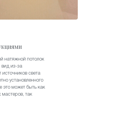
укциями
ый натяжной потолок
 вид из-за
т источников света
отно установленного
е это может быть как
 мастеров, так