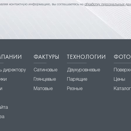
авляя контактную информацию, вы соглашаетесь на
обработку персональных да
МПАНИИ
ФАКТУРЫ
ТЕХНОЛОГИИ
ФОТО
ь директору
Сатиновые
Двухуровневые
Поверх
ики
Глянцевые
Парящие
Цены
и
Матовые
Резные
Каталог
айта
за