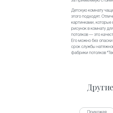
за приемлемую стоим
Детскую комнату чаще
этого подходят. Отли
картинками, которые
рисунок в комнату для
потолков — это качес
Его можно без опаски 
срок службы натяжног
фабрики потолков "Тво
Други
Прихожая