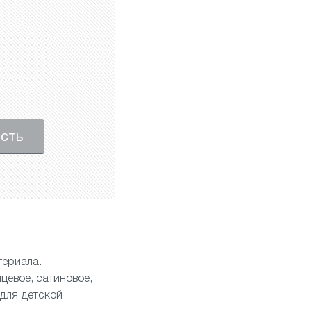
ость
териала.
нцевое
,
сатиновое
,
для детской