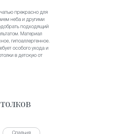
ечатью
прекрасно для
нием неба и другими
подобрать подходящий
ультатом. Материал
ное, гипоаллергенное.
ебует особого ухода и
толки в детскую от
толков
Спальня