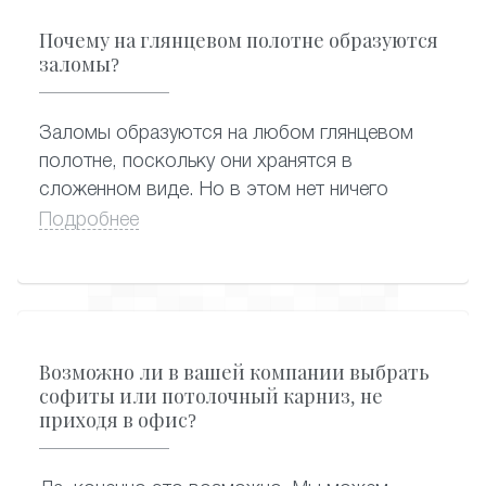
белые натяжные потолки пахнут сильнее -
Почему на глянцевом полотне образуются
они самые востребованные, и их быстро
заломы?
разбирают после завоза от производителя.
А вот цветные оригинальные варианты могут
Заломы образуются на любом глянцевом
практически полностью потерять запах, пока
полотне, поскольку они хранятся в
находятся на складе.
сложенном виде. Но в этом нет ничего
страшного, поскольку заломы заметны
Подробнее
только в первое время после монтажа
натяжного потолка. Проходит немного
времени, и от заломов не остается и следа:
благодаря особенностям конструкции,
полотно растягивается и становится
Возможно ли в вашей компании выбрать
абсолютно гладким.
софиты или потолочный карниз, не
приходя в офис?