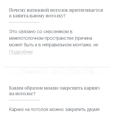
Почему натяжной потолок притягивается
к капитальному потолку?
Это связано со сквозняком в
межпотолочном пространстве (причина
может быть и в неправильном монтаже, не
запенили отверстие под люстру в плите
Подробнее
перекрытия), возможно сквозняк с двери
или окна.
Каким образом можно закрепить карниз
на потолке?
Карниз на потолок можно закрепить двумя