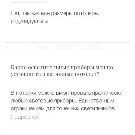
Нет, так как все размеры потолков
индивидуальны
Какие осветительные приборы можно
установить в натяжные потолки?
В потолки можно вмонтировать практически
любые световые приборы. Единственным
ограничением для точечных светильников
является их мощность (нагрев). Во избежание
Подробнее
нарушения целостности полотна, провисания
и расплавления участков вокруг встроенных