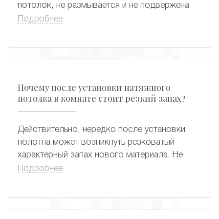
потолок, не размывается и не подвержена
растрескиванию, поэтому ухаживать за
Подробнее
потолком с фотопечатью можно
привычными способами – применяя сухую
или влажную уборку. Подойдут любые
моющие средства, которые вы так же
можете приобрести в нашей компании.
Почему после установки натяжного
потолка в комнате стоит резкий запах?
Действительно, нередко после установки
полотна может возникнуть резковатый
характерный запах нового материала. Не
стоит волноваться: он, как правило,
Подробнее
исчезает в течение двух-трех дней. В редких
случаях, если полотно изготовлено совсем
недавно, неприятный запах может
сохраняться около месяца. Замечено, что