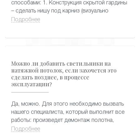
способами: 1. Конструкция скрытой гардины
– сделать нишу под карниз (визуально
смотрится очень красиво, когда из-под
Подробнее
потолка видны сразу шторы, сама гардина
спрятана) 2. Конструкция потолочной
гардины – стандартный и самый
распространенный вариант крепления
карниза, когда гардина крепится к натяжному
Можно ли добавить светильники на
потолку.
натяжной потолок, если захочется это
сделать позднее, в процессе
эксплуатации?
Да, можно. Для этого необходимо вызвать
нашего специалиста, который выполнит все
работы: произведет демонтаж полотна,
сделает отверстия под новые светильники,
Подробнее
подведет к ним электропроводку и