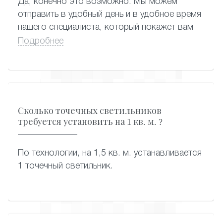
Да, конечно это возможно. Мы можем
отправить в удобный день и в удобное время
нашего специалиста, который покажет вам
образцы карниза и по каталогу выберут
Подробнее
софиты.
Сколько точечных светильников
требуется установить на 1 кв. м. ?
По технологии, на 1,5 кв. м. устанавливается
1 точечный светильник.