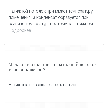
имеет глянцевую или стеклянную
поверхность, ее можно накрыть пленкой.
Натяжной потолок принимает температуру
помещения, а конденсат образуется при
разнице температур, поэтому на натяжном
потолке не собирается конденсат.
Подробнее
Можно ли окрашивать натяжной потолок
и какой краской?
Натяжные потолки красить нельзя