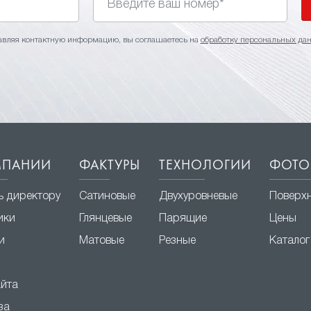
авляя контактную информацию, вы соглашаетесь на
обработку персональных да
МПАНИИ
ФАКТУРЫ
ТЕХНОЛОГИИ
ФОТО
ь директору
Сатиновые
Двухуровневые
Поверх
ики
Глянцевые
Парящие
Цены
и
Матовые
Резные
Каталог
айта
за