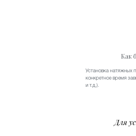
Как 
Установка натяжных п
конкретное время зав
и т.д.).
Для у