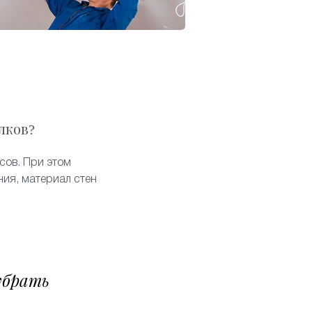
лков?
сов. При этом
ия, материал стен
убрать