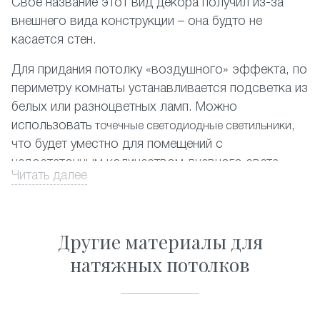
Своё название этот вид декора получил из-за
внешнего вида конструкции – она будто не
касается стен.
Для придания потолку «воздушного» эффекта, по
периметру комнаты устанавливается подсветка из
белых или разноцветных ламп. Можно
использовать
,
точечные светодиодные светильники
что будет уместно для помещений с
недостаточным количеством дневного света.
Читать далее
На фото представлены различные комбинации
отделки парящих потолков.
Другие материалы для
Оформите заказ на сайте со скидкой, и мы в
натяжных потолков
кратчайшие сроки обустроим вашу квартиру в
Подольске.
Почему стоит заказать парящие натяжные потолки?