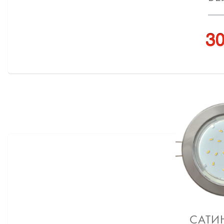
30
САТИ