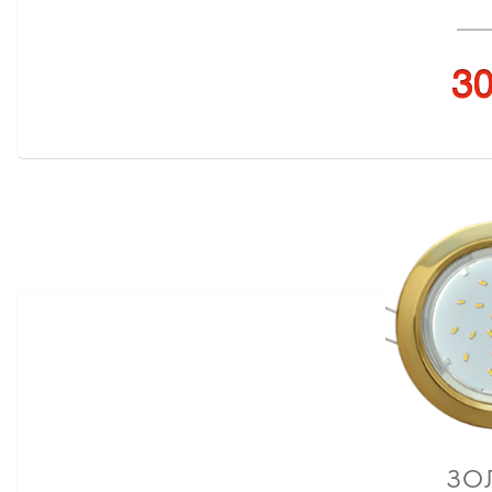
30
ЗО