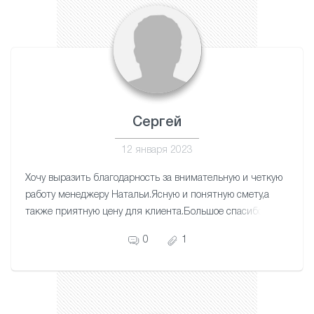
Сергей
12 января 2023
Хочу выразить благодарность за внимательную и четкую
работу менеджеру Натальи.Ясную и понятную смету,а
также приятную цену для клиента.Большое спасибо
мастеру Артему за качественную и аккуратную
0
1
работу.Приятно за свои деньги получать отличную
работу.Теперь 3-х комнатная квартира и лоджия с
красивыми потолками выглядит прекрасно.