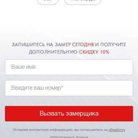
или даже совместить цвета и фактуры при
установке потолка в несколько уровней. Еще
один плюс — относительно невысокая
стоимость. Вызовите замерщика в Павловском
Посаде и он произведет расчет и при вашем
желании заключит договор у вас дома.
ЗАПИШИТЕСЬ НА ЗАМЕР
СЕГОДНЯ
И ПОЛУЧИТЕ
ДОПОЛНИТЕЛЬНУЮ
СКИДКУ 10%
Вызвать замерщика
Оставляя контактную информацию, вы соглашаетесь на
обработку
персональных данных